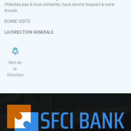
n'hésitez pas à nous contacter, nous serons toujours à votre
écoute.
BONNE VISITE
LA DIRECTION GENERALE
Mot de
la
Direction